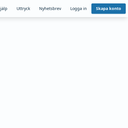
jälp
Uttryck
Nyhetsbrev
Logga in
Skapa konto