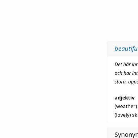
beautifu
Det här in
och har in
stora, upp
adjektiv
(weather
(lovely)
sk
Synonym