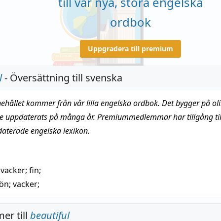
till vår nya, stora engelska
ordbok
Uppgradera till premium
l
- Översättning till svenska
nehållet kommer från vår lilla engelska ordbok. Det bygger på oli
te uppdaterats på många år. Premiummedlemmar har tillgång till
daterade engelska lexikon.
)
vacker
;
fin
;
ön
;
vacker
;
er till
beautiful