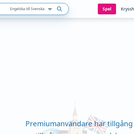
Spel
Kryssh
Engelska till Svenska
Premiumanvändare har tillgång