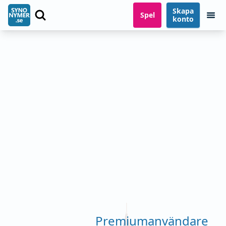
Skapa
Spel
konto
Premiumanvändare