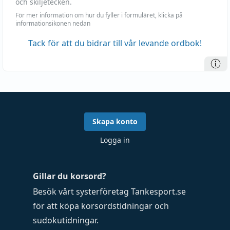
och skiljetecken.
För mer information om hur du fyller i formuläret, klicka på
informationsikonen nedan
Tack för att du bidrar till vår levande ordbok!
Skapa konto
Logga in
Gillar du korsord?
Besök vårt systerföretag
Tankesport.se
för att köpa
korsordstidningar
och
sudokutidningar
.