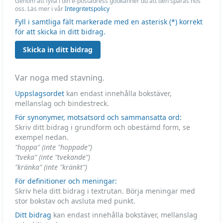
Genom att fylla i din e-postadress godkänner du att den sparas hos
oss. Läs mer i vår
Integritetspolicy
Fyll i samtliga fält markerade med en asterisk (*) korrekt
för att skicka in ditt bidrag.
Skicka in ditt bidrag
Var noga med stavning.
Uppslagsordet
kan endast innehålla bokstäver,
mellanslag och bindestreck.
För synonymer, motsatsord och sammansatta ord:
Skriv ditt bidrag i grundform och obestämd form, se
exempel nedan.
"hoppa" (inte "hoppade")
"tveka" (inte "tvekande")
"kränka" (inte "kränkt")
För definitioner och meningar:
Skriv hela ditt bidrag i textrutan. Börja meningar med
stor bokstav och avsluta med punkt.
Ditt bidrag
kan endast innehålla bokstäver, mellanslag