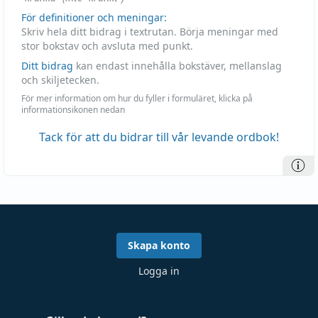
För definitioner och meningar:
Skriv hela ditt bidrag i textrutan. Börja meningar med
stor bokstav och avsluta med punkt.
Ditt bidrag
kan endast innehålla bokstäver, mellanslag
och skiljetecken.
För mer information om hur du fyller i formuläret, klicka på
informationsikonen nedan
Tack för att du bidrar till vår levande ordbok!
Skapa konto
Logga in