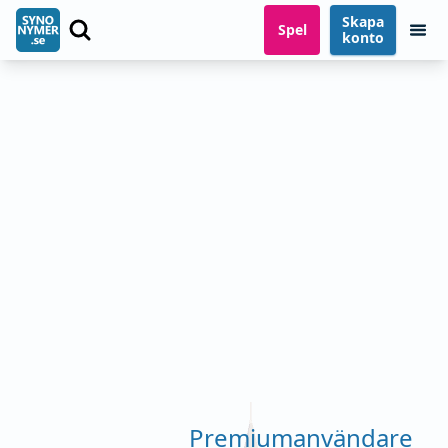
Skapa
Spel
konto
Premiumanvändare