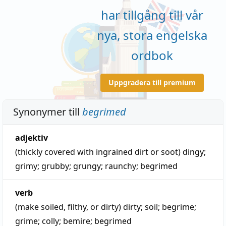
har tillgång till vår
nya, stora engelska
ordbok
Uppgradera till premium
Synonymer till
begrimed
adjektiv
(thickly covered with ingrained dirt or soot)
dingy
;
grimy
;
grubby
;
grungy
;
raunchy
;
begrimed
verb
(make soiled, filthy, or dirty)
dirty
;
soil
;
begrime
;
grime
;
colly
;
bemire
;
begrimed