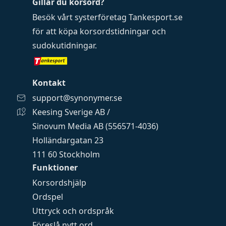
Gillar du korsord?
Besök vårt systerföretag
Tankesport.se
för att köpa
korsordstidningar
och
sudokutidningar
.
Kontakt
support@synonymer.se
Keesing Sverige AB /
Sinovum Media AB (556571-4036)
Holländargatan 23
111 60 Stockholm
Funktioner
Korsordshjälp
Ordspel
Uttryck och ordspråk
Föreslå nytt ord