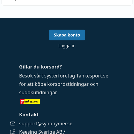
Skapa konto
Logga in
Gillar du korsord?
Besök vårt systerföretag
Tankesport.se
för att köpa
korsordstidningar
och
sudokutidningar
.
Kontakt
support@synonymer.se
Keesing Sverige AB /