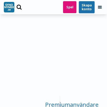
Skapa
Spel
konto
Premiumanvändare