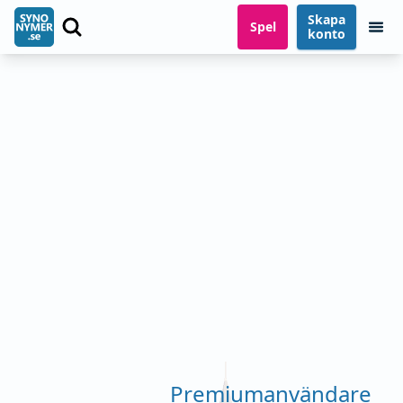
Skapa
Spel
konto
Premiumanvändare