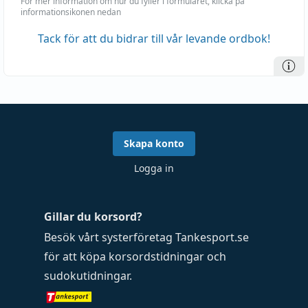
För mer information om hur du fyller i formuläret, klicka på
informationsikonen nedan
Tack för att du bidrar till vår levande ordbok!
Skapa konto
Logga in
Gillar du korsord?
Besök vårt systerföretag
Tankesport.se
för att köpa
korsordstidningar
och
sudokutidningar
.