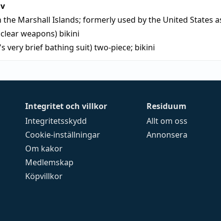
iv
in the Marshall Islands; formerly used by the United States as
uclear weapons)
bikini
s very brief bathing suit)
two-piece
;
bikini
Integritet och villkor
Residuum
Integritetsskydd
Allt om oss
Cookie-inställningar
Annonsera
Om kakor
Medlemskap
Köpvillkor