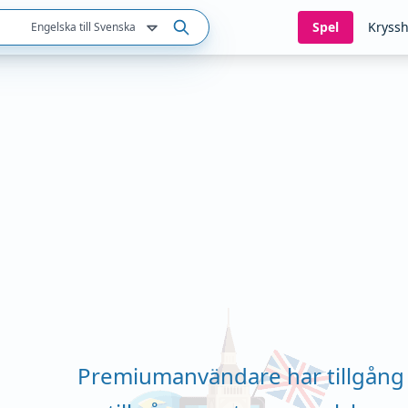
Spel
Kryssh
Engelska till Svenska
Premiumanvändare har tillgång