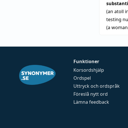
substant
(an atoll 
testing n
(a woman'
Funktioner
Korsordshjälp
Ordspel
Uttryck och ordspråk
Föreslå nytt ord
Lämna feedback