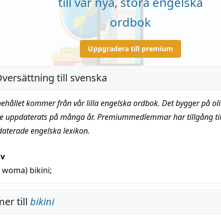
till vår nya, stora engelska
ordbok
Uppgradera till premium
Översättning till svenska
nehållet kommer från vår lilla engelska ordbok. Det bygger på oli
te uppdaterats på många år. Premiummedlemmar har tillgång till
daterade engelska lexikon.
iv
 - woma)
bikini
;
er till
bikini