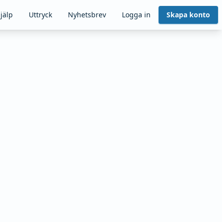
jälp
Uttryck
Nyhetsbrev
Logga in
Skapa konto