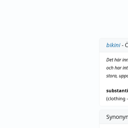
bikini
- 
Det här in
och har in
stora, upp
substant
(clothing
Synonym