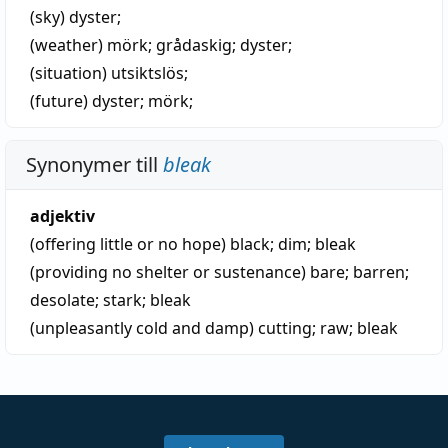
(sky)
dyster
;
(weather)
mörk
;
grådaskig
;
dyster
;
(situation)
utsiktslös
;
(future)
dyster
;
mörk
;
Synonymer till
bleak
adjektiv
(offering little or no hope)
black
;
dim
;
bleak
(providing no shelter or sustenance)
bare
;
barren
;
desolate
;
stark
;
bleak
(unpleasantly cold and damp)
cutting
;
raw
;
bleak