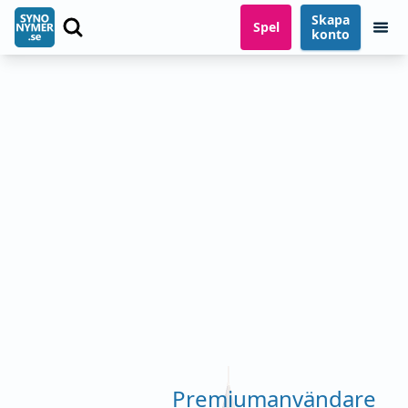
Skapa
Spel
konto
Premiumanvändare