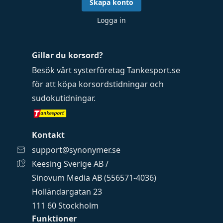
Skapa konto
Logga in
Gillar du korsord?
Besök vårt systerföretag
Tankesport.se
för att köpa
korsordstidningar
och
sudokutidningar
.
Kontakt
support@synonymer.se
Keesing Sverige AB /
Sinovum Media AB (556571-4036)
Holländargatan 23
111 60 Stockholm
Funktioner