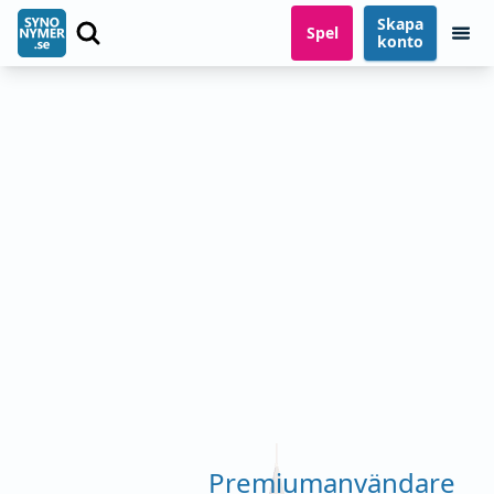
Skapa
Spel
konto
Premiumanvändare