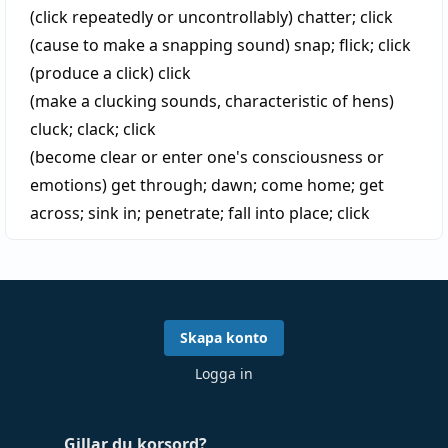
(click repeatedly or uncontrollably)
chatter
;
click
(cause to make a snapping sound)
snap
;
flick
;
click
(produce a click)
click
(make a clucking sounds, characteristic of hens)
cluck
;
clack
;
click
(become clear or enter one's consciousness or
emotions)
get through
;
dawn
;
come home
;
get
across
;
sink in
;
penetrate
;
fall into place
;
click
Skapa konto
Logga in
Gillar du korsord?