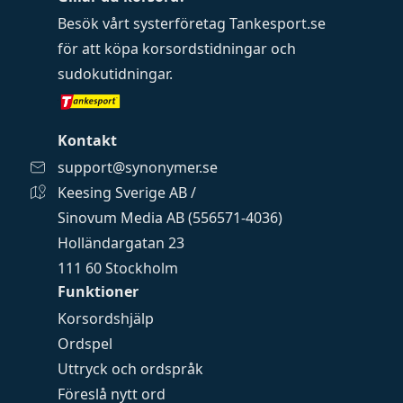
Besök vårt systerföretag
Tankesport.se
för att köpa
korsordstidningar
och
sudokutidningar
.
Kontakt
support@synonymer.se
Keesing Sverige AB /
Sinovum Media AB (556571-4036)
Holländargatan 23
111 60 Stockholm
Funktioner
Korsordshjälp
Ordspel
Uttryck och ordspråk
Föreslå nytt ord