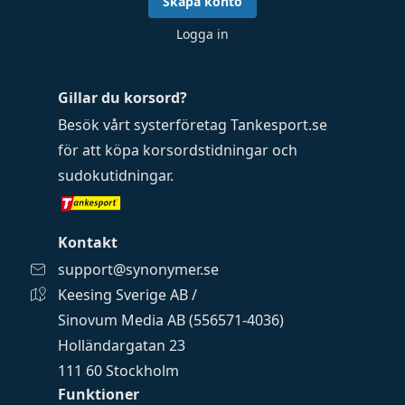
Skapa konto
Logga in
Gillar du korsord?
Besök vårt systerföretag
Tankesport.se
för att köpa
korsordstidningar
och
sudokutidningar
.
Kontakt
support@synonymer.se
Keesing Sverige AB /
Sinovum Media AB (556571-4036)
Holländargatan 23
111 60 Stockholm
Funktioner