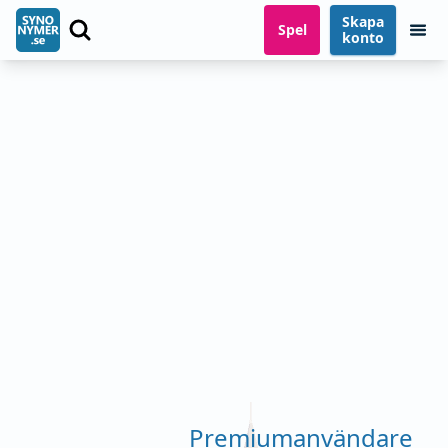
Skapa
Spel
konto
Premiumanvändare