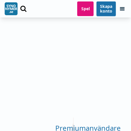
Skapa
Spel
konto
Premiumanvändare