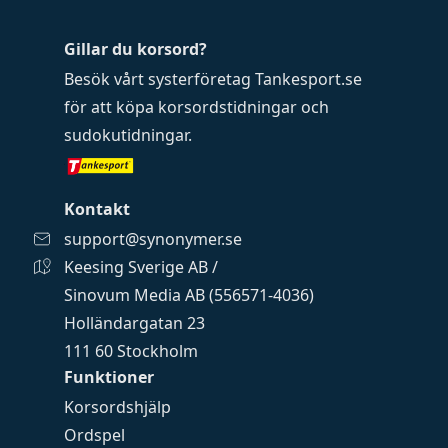
Gillar du korsord?
Besök vårt systerföretag
Tankesport.se
för att köpa
korsordstidningar
och
sudokutidningar
.
Kontakt
support@synonymer.se
Keesing Sverige AB /
Sinovum Media AB (556571-4036)
Holländargatan 23
111 60 Stockholm
Funktioner
Korsordshjälp
Ordspel