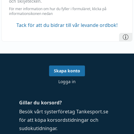
och skiljetecken.
För mer information om hur du fyller i formuläret, klicka på
informationsikonen nedan
Tack för att du bidrar till vår levande ordbok!
Skapa konto
Logga in
Gillar du korsord?
Besök vårt systerföretag
Tankesport.se
för att köpa
korsordstidningar
och
sudokutidningar
.