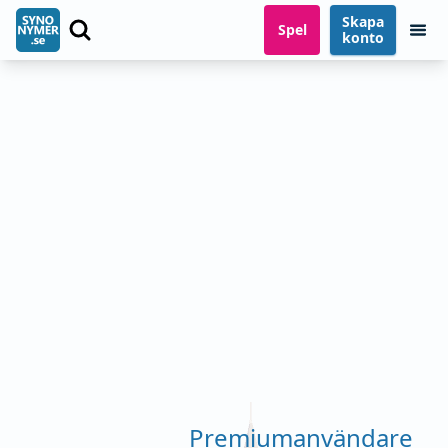
Skapa
Spel
konto
Premiumanvändare