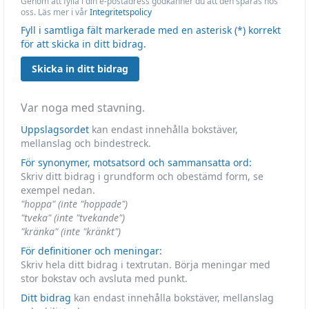
Genom att fylla i din e-postadress godkänner du att den sparas hos
oss. Läs mer i vår
Integritetspolicy
Fyll i samtliga fält markerade med en asterisk (*) korrekt
för att skicka in ditt bidrag.
Skicka in ditt bidrag
Var noga med stavning.
Uppslagsordet
kan endast innehålla bokstäver,
mellanslag och bindestreck.
För synonymer, motsatsord och sammansatta ord:
Skriv ditt bidrag i grundform och obestämd form, se
exempel nedan.
"hoppa" (inte "hoppade")
"tveka" (inte "tvekande")
"kränka" (inte "kränkt")
För definitioner och meningar:
Skriv hela ditt bidrag i textrutan. Börja meningar med
stor bokstav och avsluta med punkt.
Ditt bidrag
kan endast innehålla bokstäver, mellanslag