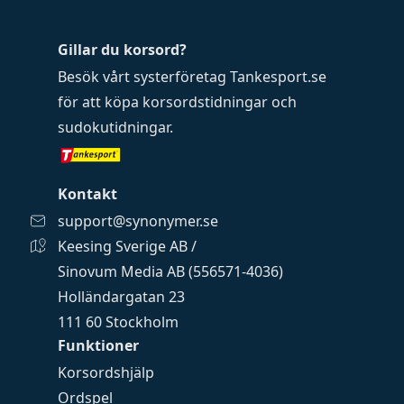
Gillar du korsord?
Besök vårt systerföretag
Tankesport.se
för att köpa
korsordstidningar
och
sudokutidningar
.
Kontakt
support@synonymer.se
Keesing Sverige AB /
Sinovum Media AB (556571-4036)
Holländargatan 23
111 60 Stockholm
Funktioner
Korsordshjälp
Ordspel