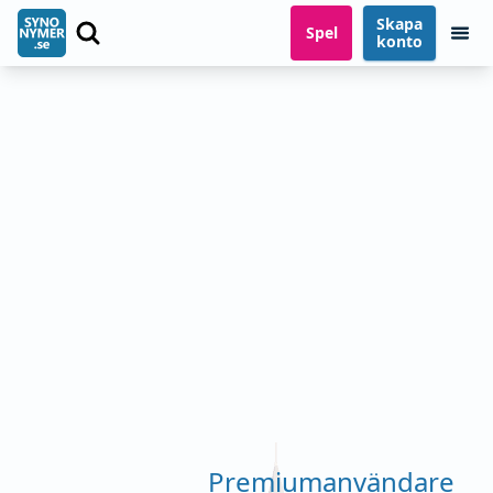
Skapa
Spel
konto
Premiumanvändare