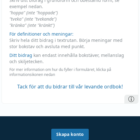
Skriv ditt bidrag i grundform och obestämd form, se
exempel nedan.
"hoppa" (inte "hoppade")
"tveka" (inte "tvekande")
"kränka" (inte "kränkt")
För definitioner och meningar:
Skriv hela ditt bidrag i textrutan. Börja meningar med
stor bokstav och avsluta med punkt.
Ditt bidrag
kan endast innehålla bokstäver, mellanslag
och skiljetecken.
För mer information om hur du fyller i formuläret, klicka på
informationsikonen nedan
Tack för att du bidrar till vår levande ordbok!
Skapa konto