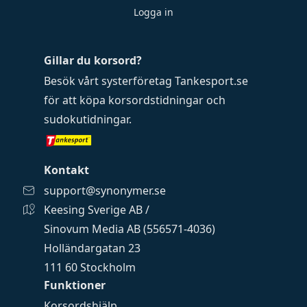
Logga in
Gillar du korsord?
Besök vårt systerföretag
Tankesport.se
för att köpa
korsordstidningar
och
sudokutidningar
.
Kontakt
support@synonymer.se
Keesing Sverige AB /
Sinovum Media AB (556571-4036)
Holländargatan 23
111 60 Stockholm
Funktioner
Korsordshjälp