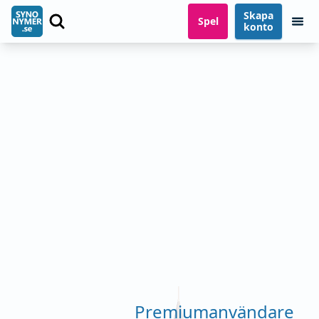
Skapa
Spel
konto
Premiumanvändare