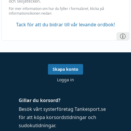
och skiljetecken.
För mer information om hur du fyller i formuläret, klicka på
informationsikonen nedan
Tack för att du bidrar till vår levande ordbok!
Skapa konto
Logga in
Gillar du korsord?
Besök vårt systerföretag
Tankesport.se
för att köpa
korsordstidningar
och
sudokutidningar
.