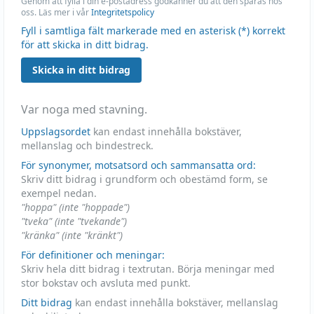
Genom att fylla i din e-postadress godkänner du att den sparas hos
oss. Läs mer i vår
Integritetspolicy
Fyll i samtliga fält markerade med en asterisk (*) korrekt
för att skicka in ditt bidrag.
Skicka in ditt bidrag
Var noga med stavning.
Uppslagsordet
kan endast innehålla bokstäver,
mellanslag och bindestreck.
För synonymer, motsatsord och sammansatta ord:
Skriv ditt bidrag i grundform och obestämd form, se
exempel nedan.
"hoppa" (inte "hoppade")
"tveka" (inte "tvekande")
"kränka" (inte "kränkt")
För definitioner och meningar:
Skriv hela ditt bidrag i textrutan. Börja meningar med
stor bokstav och avsluta med punkt.
Ditt bidrag
kan endast innehålla bokstäver, mellanslag