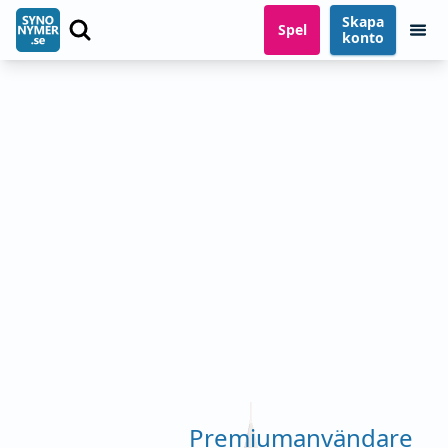
Skapa
Spel
konto
Premiumanvändare