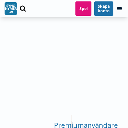
Skapa
Spel
konto
Premiumanvändare