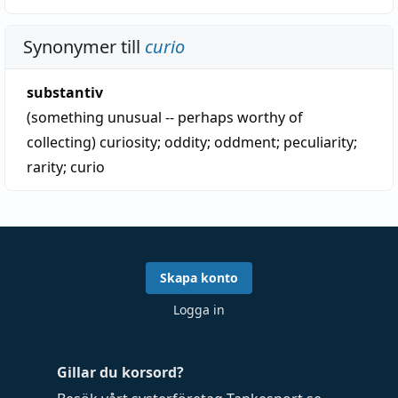
Synonymer till
curio
substantiv
(something unusual -- perhaps worthy of
collecting)
curiosity
;
oddity
;
oddment
;
peculiarity
;
rarity
;
curio
Skapa konto
Logga in
Gillar du korsord?