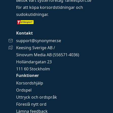
Besök vårt systerföretag
Tankesport.se
för att köpa
korsordstidningar
och
sudokutidningar
.
Kontakt
support@synonymer.se
Keesing Sverige AB /
Sinovum Media AB (556571-4036)
Holländargatan 23
111 60 Stockholm
Funktioner
Korsordshjälp
Ordspel
Uttryck och ordspråk
Föreslå nytt ord
Lämna feedback