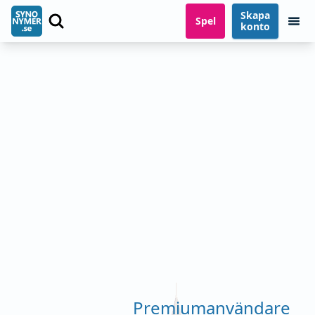
Skapa
Spel
konto
Premiumanvändare