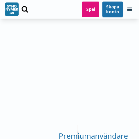
Skapa
Spel
konto
Premiumanvändare