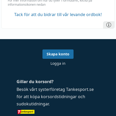
För mer information om hur du fyller i formuläret, klicka på
informationsikonen nedan
Tack för att du bidrar till vår levande ordbok!
Skapa konto
Logga in
Gillar du korsord?
Besök vårt systerföretag
Tankesport.se
för att köpa
korsordstidningar
och
sudokutidningar
.