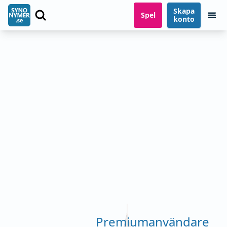
Skapa
Spel
konto
Premiumanvändare