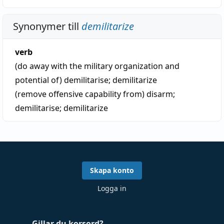
Synonymer till
demilitarize
verb
(do away with the military organization and
potential of)
demilitarise
;
demilitarize
(remove offensive capability from)
disarm
;
demilitarise
;
demilitarize
Skapa konto
Logga in
Gillar du korsord?