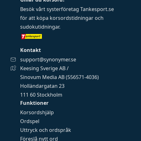
Besök vårt systerföretag
Tankesport.se
för att köpa
korsordstidningar
och
sudokutidningar
.
Kontakt
support@synonymer.se
Keesing Sverige AB /
Sinovum Media AB (556571-4036)
Holländargatan 23
111 60 Stockholm
Funktioner
Korsordshjälp
Ordspel
Uttryck och ordspråk
Föreslå nytt ord