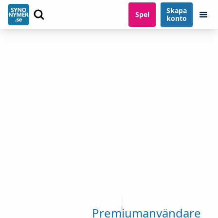
Skapa
Spel
konto
Premiumanvändare