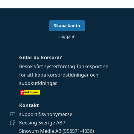
Skapa konto
Logga in
Gillar du korsord?
Besök vårt systerföretag
Tankesport.se
för att köpa
korsordstidningar
och
sudokutidningar
.
Kontakt
support@synonymer.se
Keesing Sverige AB /
Sinovum Media AB (556571-4036)