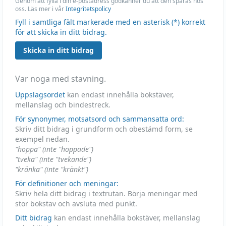
Genom att fylla i din e-postadress godkänner du att den sparas hos
oss. Läs mer i vår
Integritetspolicy
Fyll i samtliga fält markerade med en asterisk (*) korrekt
för att skicka in ditt bidrag.
Skicka in ditt bidrag
Var noga med stavning.
Uppslagsordet
kan endast innehålla bokstäver,
mellanslag och bindestreck.
För synonymer, motsatsord och sammansatta ord:
Skriv ditt bidrag i grundform och obestämd form, se
exempel nedan.
"hoppa" (inte "hoppade")
"tveka" (inte "tvekande")
"kränka" (inte "kränkt")
För definitioner och meningar:
Skriv hela ditt bidrag i textrutan. Börja meningar med
stor bokstav och avsluta med punkt.
Ditt bidrag
kan endast innehålla bokstäver, mellanslag