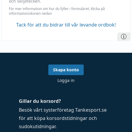
och skiljetecken.
För mer information om hur du fyller i formuläret, klicka på
informationsikonen nedan
Tack för att du bidrar till vår levande ordbok!
Skapa konto
Logga in
Gillar du korsord?
Besök vårt systerföretag
Tankesport.se
för att köpa
korsordstidningar
och
sudokutidningar
.