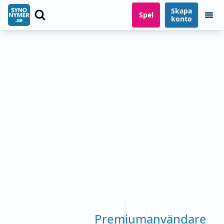
Skapa
Spel
konto
Premiumanvändare