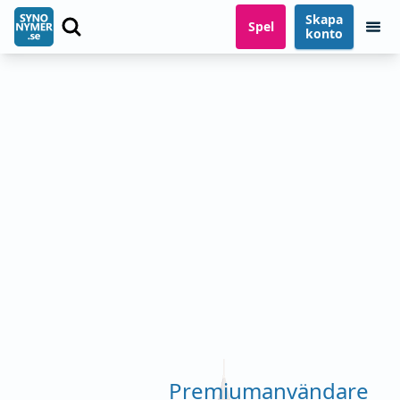
Skapa
Spel
konto
Premiumanvändare