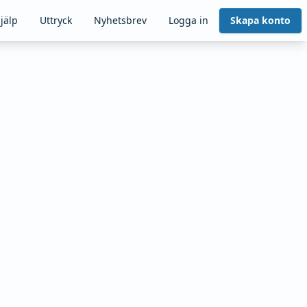
jälp
Uttryck
Nyhetsbrev
Logga in
Skapa konto