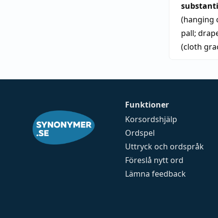
substant
(hanging c
pall
;
drap
(cloth gr
Funktioner
Korsordshjälp
Ordspel
Uttryck och ordspråk
Föreslå nytt ord
Lämna feedback