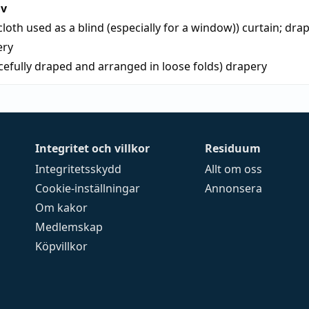
iv
loth used as a blind (especially for a window))
curtain
;
dra
ery
acefully draped and arranged in loose folds)
drapery
Integritet och villkor
Residuum
Integritetsskydd
Allt om oss
Cookie-inställningar
Annonsera
Om kakor
Medlemskap
Köpvillkor