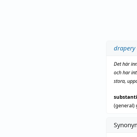
drapery
Det här in
och har in
stora, upp
substant
(general)
Synonym