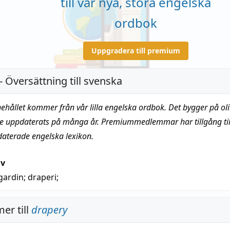
till vår nya, stora engelska
ordbok
Uppgradera till premium
- Översättning till svenska
nehållet kommer från vår lilla engelska ordbok. Det bygger på oli
te uppdaterats på många år. Premiummedlemmar har tillgång till
daterade engelska lexikon.
iv
gardin
;
draperi
;
er till
drapery