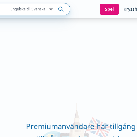
Spel
Kryssh
Engelska till Svenska
Premiumanvändare har tillgång