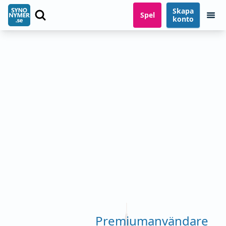
Skapa
Spel
konto
Premiumanvändare