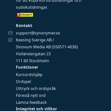
för att köpa
korsordstidningar
och
sudokutidningar
.
Kontakt
support@synonymer.se
Keesing Sverige AB /
Sinovum Media AB (556571-4036)
Holländargatan 23
111 60 Stockholm
Funktioner
Korsordshjälp
Ordspel
Uttryck och ordspråk
Föreslå nytt ord
Lämna feedback
Integritet och villkor