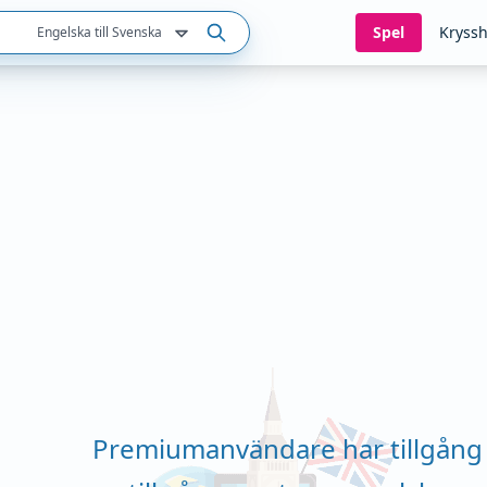
Spel
Kryssh
Engelska till Svenska
Premiumanvändare har tillgång