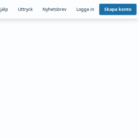
jälp
Uttryck
Nyhetsbrev
Logga in
Skapa konto