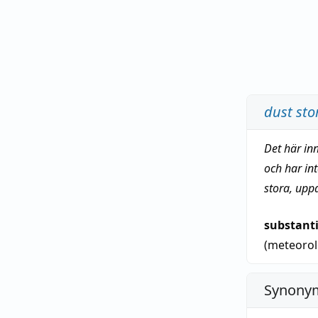
dust st
Det här in
och har in
stora, upp
substant
(meteoro
Synonym