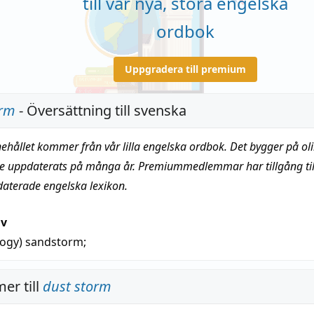
till vår nya, stora engelska
ordbok
Uppgradera till premium
orm
- Översättning till svenska
nehållet kommer från vår lilla engelska ordbok. Det bygger på oli
te uppdaterats på många år. Premiummedlemmar har tillgång till
daterade engelska lexikon.
iv
logy)
sandstorm
;
er till
dust storm