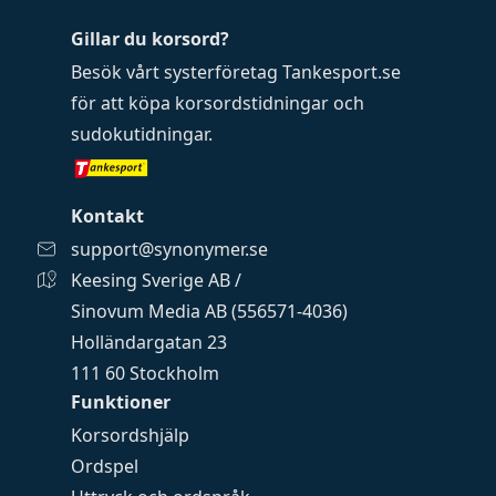
Gillar du korsord?
Besök vårt systerföretag
Tankesport.se
för att köpa
korsordstidningar
och
sudokutidningar
.
Kontakt
support@synonymer.se
Keesing Sverige AB /
Sinovum Media AB (556571-4036)
Holländargatan 23
111 60 Stockholm
Funktioner
Korsordshjälp
Ordspel