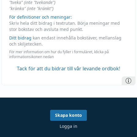
"tveka" (inte "tvekande")
"kränka" (inte "kränkt")
För definitioner och meningar:
Skriv hela ditt bidrag i textrutan. Börja meningar med
stor bokstav och avsluta med punkt.
Ditt bidrag
kan endast innehålla bokstäver, mellanslag
och skiljetecken.
För mer information om hur du fyller i formuläret, klicka på
informationsikonen nedan
Tack för att du bidrar till vår levande ordbok!
Skapa konto
Logga in