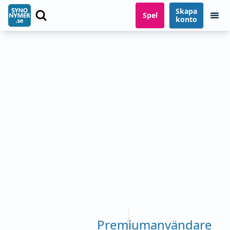
Skapa
Spel
konto
Premiumanvändare