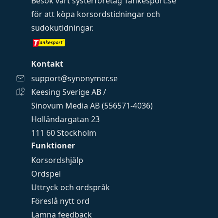
Besök vårt systerföretag
Tankesport.se
för att köpa
korsordstidningar
och
sudokutidningar
.
Kontakt
support@synonymer.se
Keesing Sverige AB /
Sinovum Media AB (556571-4036)
Holländargatan 23
111 60 Stockholm
Funktioner
Korsordshjälp
Ordspel
Uttryck och ordspråk
Föreslå nytt ord
Lämna feedback