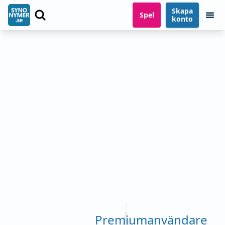
Skapa
Spel
konto
Premiumanvändare