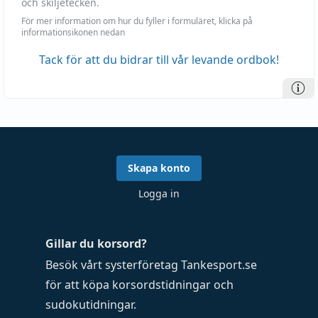
och skiljetecken.
För mer information om hur du fyller i formuläret, klicka på
informationsikonen nedan
Tack för att du bidrar till vår levande ordbok!
Skapa konto
Logga in
Gillar du korsord?
Besök vårt systerföretag
Tankesport.se
för att köpa
korsordstidningar
och
sudokutidningar
.