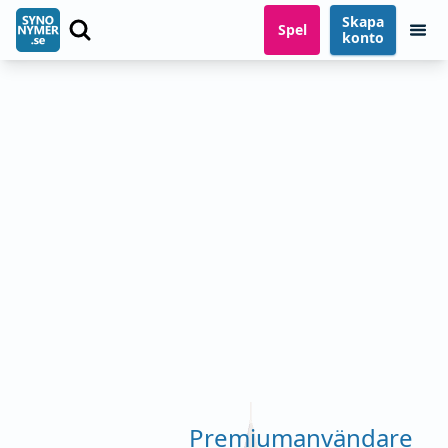
Skapa
Spel
konto
Premiumanvändare