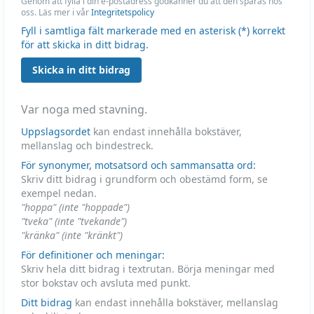
Genom att fylla i din e-postadress godkänner du att den sparas hos
oss. Läs mer i vår
Integritetspolicy
Fyll i samtliga fält markerade med en asterisk (*) korrekt
för att skicka in ditt bidrag.
Skicka in ditt bidrag
Var noga med stavning.
Uppslagsordet
kan endast innehålla bokstäver,
mellanslag och bindestreck.
För synonymer, motsatsord och sammansatta ord:
Skriv ditt bidrag i grundform och obestämd form, se
exempel nedan.
"hoppa" (inte "hoppade")
"tveka" (inte "tvekande")
"kränka" (inte "kränkt")
För definitioner och meningar:
Skriv hela ditt bidrag i textrutan. Börja meningar med
stor bokstav och avsluta med punkt.
Ditt bidrag
kan endast innehålla bokstäver, mellanslag