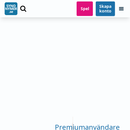
Skapa
Spel
konto
Premiumanvändare