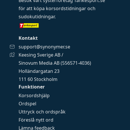
Besök vårt systerföretag
Tankesport.se
för att köpa
korsordstidningar
och
sudokutidningar
.
Kontakt
support@synonymer.se
Keesing Sverige AB /
Sinovum Media AB (556571-4036)
Holländargatan 23
111 60 Stockholm
Funktioner
Korsordshjälp
Ordspel
Uttryck och ordspråk
Föreslå nytt ord
Lämna feedback