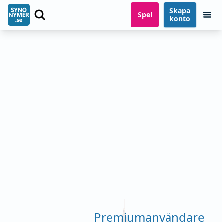
Skapa
Spel
konto
Premiumanvändare