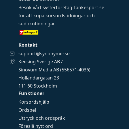
Besök vårt systerföretag
Tankesport.se
för att köpa
korsordstidningar
och
sudokutidningar
.
Kontakt
support@synonymer.se
Keesing Sverige AB /
Sinovum Media AB (556571-4036)
Holländargatan 23
111 60 Stockholm
Funktioner
Korsordshjälp
Ordspel
Uttryck och ordspråk
Föreslå nytt ord