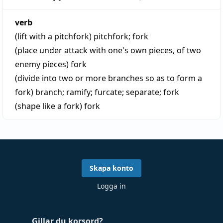
verb
(lift with a pitchfork)
pitchfork
;
fork
(place under attack with one's own pieces, of two
enemy pieces)
fork
(divide into two or more branches so as to form a
fork)
branch
;
ramify
;
furcate
;
separate
;
fork
(shape like a fork)
fork
Skapa konto
Logga in
Gillar du korsord?