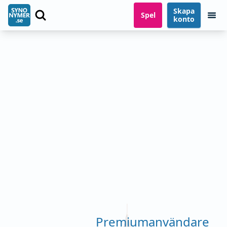
Skapa
Spel
konto
Premiumanvändare