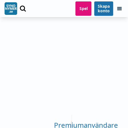
Skapa
Spel
konto
Premiumanvändare