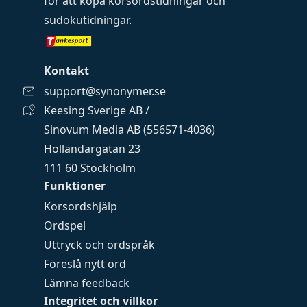
för att köpa
korsordstidningar
och
sudokutidningar
.
Kontakt
support@synonymer.se
Keesing Sverige AB /
Sinovum Media AB (556571-4036)
Holländargatan 23
111 60 Stockholm
Funktioner
Korsordshjälp
Ordspel
Uttryck och ordspråk
Föreslå nytt ord
Lämna feedback
Integritet och villkor