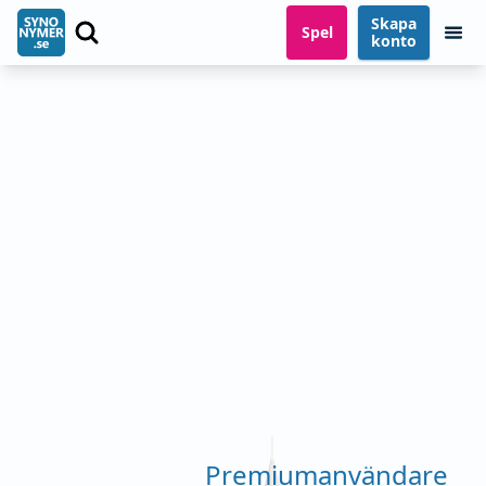
Skapa
Spel
konto
Premiumanvändare