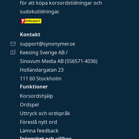
för att köpa
korsordstidningar
och
sudokutidningar
.
Kontakt
support@synonymer.se
Keesing Sverige AB /
Sinovum Media AB (556571-4036)
Holländargatan 23
111 60 Stockholm
Funktioner
Korsordshjälp
Ordspel
Uttryck och ordspråk
Föreslå nytt ord
Lämna feedback
Integritet och villkor