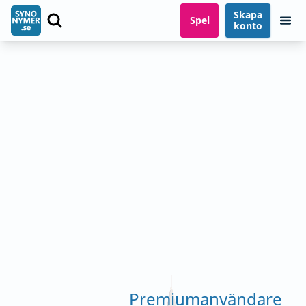
Skapa
Spel
konto
Premiumanvändare