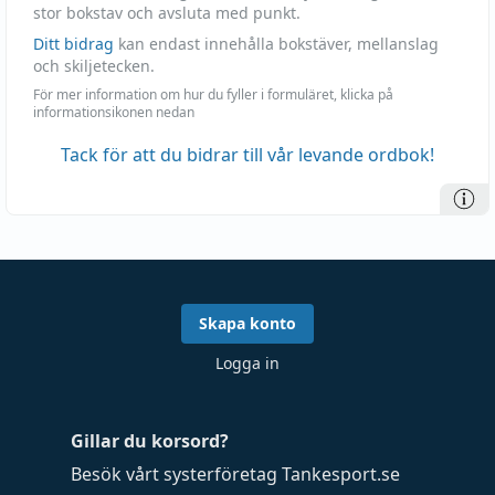
stor bokstav och avsluta med punkt.
Ditt bidrag
kan endast innehålla bokstäver, mellanslag
och skiljetecken.
För mer information om hur du fyller i formuläret, klicka på
informationsikonen nedan
Tack för att du bidrar till vår levande ordbok!
Skapa konto
Logga in
Gillar du korsord?
Besök vårt systerföretag
Tankesport.se