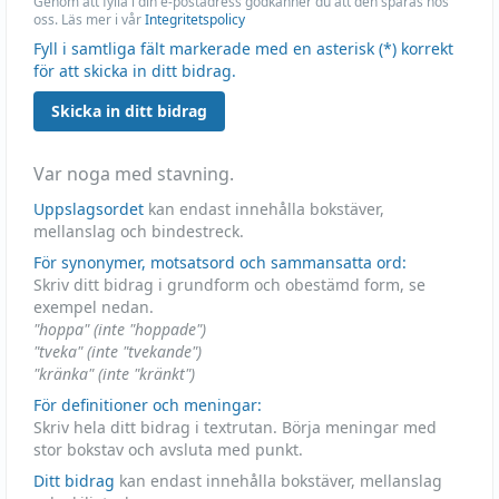
Genom att fylla i din e-postadress godkänner du att den sparas hos
oss. Läs mer i vår
Integritetspolicy
Fyll i samtliga fält markerade med en asterisk (*) korrekt
för att skicka in ditt bidrag.
Skicka in ditt bidrag
Var noga med stavning.
Uppslagsordet
kan endast innehålla bokstäver,
mellanslag och bindestreck.
För synonymer, motsatsord och sammansatta ord:
Skriv ditt bidrag i grundform och obestämd form, se
exempel nedan.
"hoppa" (inte "hoppade")
"tveka" (inte "tvekande")
"kränka" (inte "kränkt")
För definitioner och meningar:
Skriv hela ditt bidrag i textrutan. Börja meningar med
stor bokstav och avsluta med punkt.
Ditt bidrag
kan endast innehålla bokstäver, mellanslag