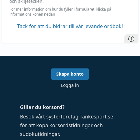
och skiljetecken.
För mer information om hur du fyller i formuläret, klicka på
informationsikonen nedan
Tack för att du bidrar till vår levande ordbok!
Skapa konto
Logga in
Gillar du korsord?
Besök vårt systerföretag
Tankesport.se
för att köpa
korsordstidningar
och
sudokutidningar
.