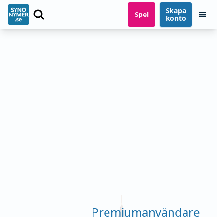
Skapa
Spel
konto
Premiumanvändare