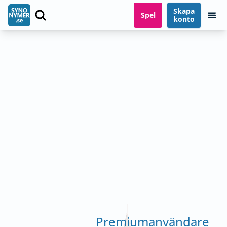
Skapa
Spel
konto
Premiumanvändare