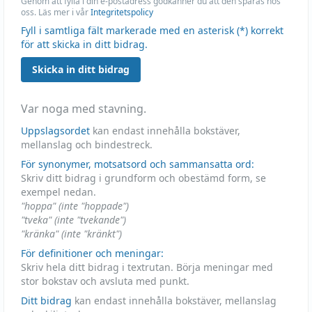
Genom att fylla i din e-postadress godkänner du att den sparas hos
oss. Läs mer i vår
Integritetspolicy
Fyll i samtliga fält markerade med en asterisk (*) korrekt
för att skicka in ditt bidrag.
Skicka in ditt bidrag
Var noga med stavning.
Uppslagsordet
kan endast innehålla bokstäver,
mellanslag och bindestreck.
För synonymer, motsatsord och sammansatta ord:
Skriv ditt bidrag i grundform och obestämd form, se
exempel nedan.
"hoppa" (inte "hoppade")
"tveka" (inte "tvekande")
"kränka" (inte "kränkt")
För definitioner och meningar:
Skriv hela ditt bidrag i textrutan. Börja meningar med
stor bokstav och avsluta med punkt.
Ditt bidrag
kan endast innehålla bokstäver, mellanslag