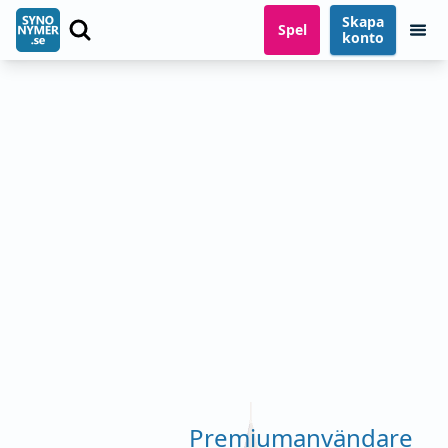
Skapa
Spel
konto
Premiumanvändare