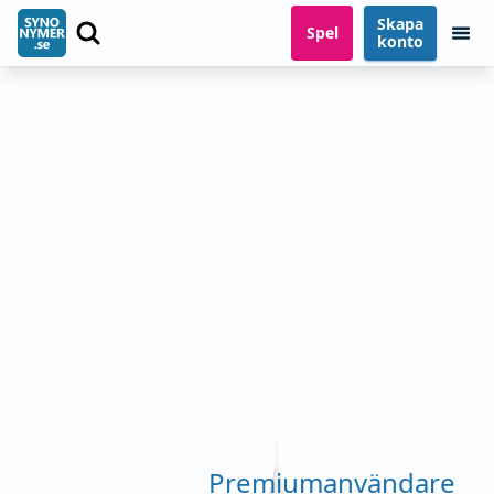
Skapa
Spel
konto
Premiumanvändare