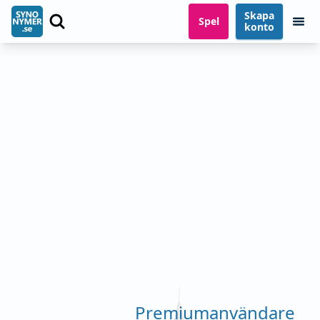
Skapa
Spel
konto
Premiumanvändare