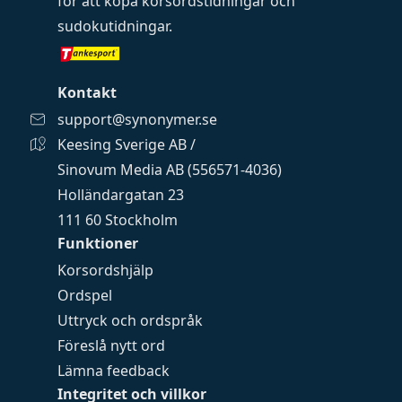
för att köpa
korsordstidningar
och
sudokutidningar
.
Kontakt
support@synonymer.se
Keesing Sverige AB /
Sinovum Media AB (556571-4036)
Holländargatan 23
111 60 Stockholm
Funktioner
Korsordshjälp
Ordspel
Uttryck och ordspråk
Föreslå nytt ord
Lämna feedback
Integritet och villkor