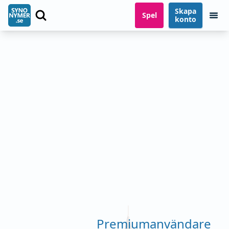
Skapa
Spel
konto
Premiumanvändare