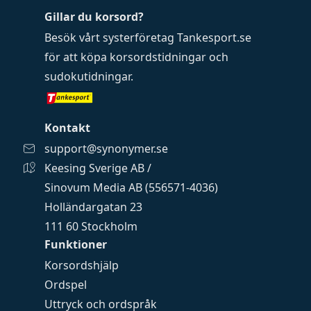
Gillar du korsord?
Besök vårt systerföretag
Tankesport.se
för att köpa
korsordstidningar
och
sudokutidningar
.
Kontakt
support@synonymer.se
Keesing Sverige AB /
Sinovum Media AB (556571-4036)
Holländargatan 23
111 60 Stockholm
Funktioner
Korsordshjälp
Ordspel
Uttryck och ordspråk