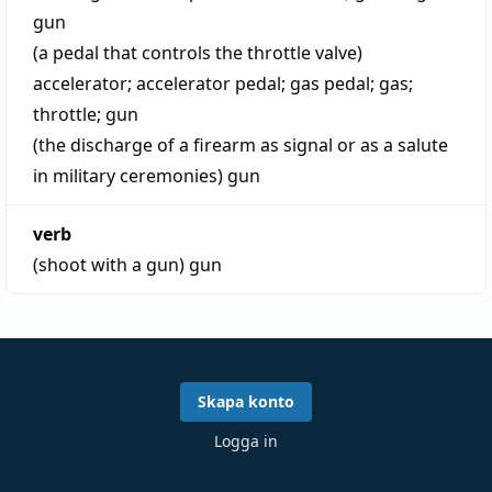
gun
(a pedal that controls the throttle valve)
accelerator
;
accelerator pedal
;
gas pedal
;
gas
;
throttle
;
gun
(the discharge of a firearm as signal or as a salute
in military ceremonies)
gun
verb
(shoot with a gun)
gun
Skapa konto
Logga in