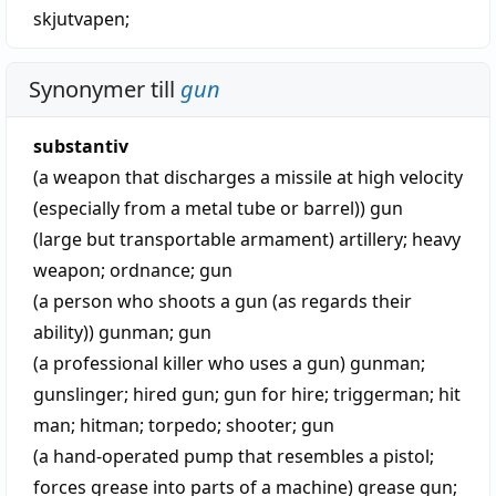
skjutvapen
;
Synonymer till
gun
substantiv
(a weapon that discharges a missile at high velocity
(especially from a metal tube or barrel))
gun
(large but transportable armament)
artillery
;
heavy
weapon
;
ordnance
;
gun
(a person who shoots a gun (as regards their
ability))
gunman
;
gun
(a professional killer who uses a gun)
gunman
;
gunslinger
;
hired gun
;
gun for hire
;
triggerman
;
hit
man
;
hitman
;
torpedo
;
shooter
;
gun
(a hand-operated pump that resembles a pistol;
forces grease into parts of a machine)
grease gun
;