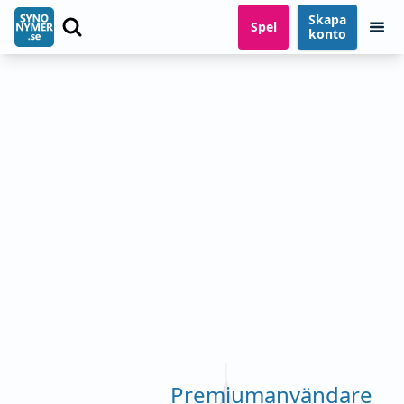
Skapa
Spel
konto
Premiumanvändare