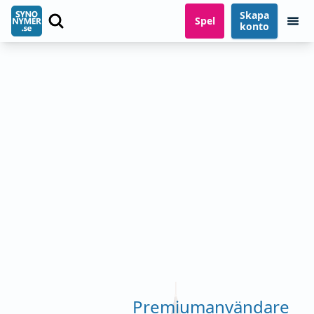
Skapa
Spel
konto
Premiumanvändare