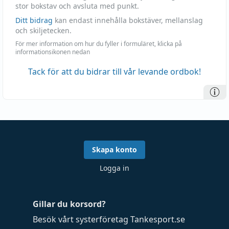
stor bokstav och avsluta med punkt.
Ditt bidrag
kan endast innehålla bokstäver, mellanslag
och skiljetecken.
För mer information om hur du fyller i formuläret, klicka på
informationsikonen nedan
Tack för att du bidrar till vår levande ordbok!
Skapa konto
Logga in
Gillar du korsord?
Besök vårt systerföretag
Tankesport.se