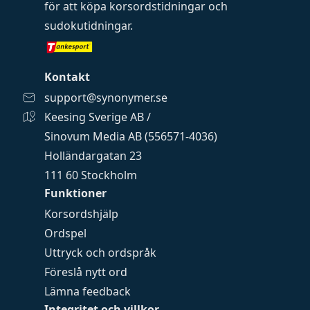
för att köpa
korsordstidningar
och
sudokutidningar
.
Kontakt
support@synonymer.se
Keesing Sverige AB /
Sinovum Media AB (556571-4036)
Holländargatan 23
111 60 Stockholm
Funktioner
Korsordshjälp
Ordspel
Uttryck och ordspråk
Föreslå nytt ord
Lämna feedback
Integritet och villkor