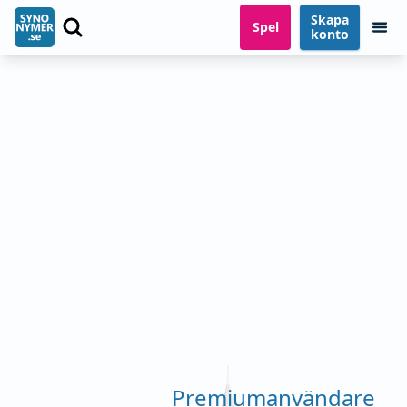
Skapa
Spel
konto
Premiumanvändare