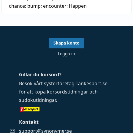
chance
;
bump
;
encounter
;
Happen
Skapa konto
Logga in
Gillar du korsord?
Besök vårt systerföretag
Tankesport.se
för att köpa
korsordstidningar
och
sudokutidningar
.
Kontakt
support@synonymer.se