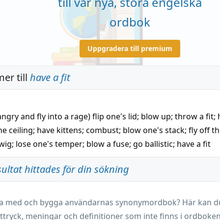
till vår nya, stora engelska
ordbok
Uppgradera till premium
er till
have a fit
angry and fly into a rage)
flip one's lid
;
blow up
;
throw a fit
;
he ceiling
;
have kittens
;
combust
;
blow one's stack
;
fly off t
 wig
;
lose one's temper
;
blow a fuse
;
go ballistic
;
have a fit
sultat hittades för din sökning
ara med och bygga användarnas synonymordbok? Här kan du 
ttryck, meningar och definitioner som inte finns i ordboken