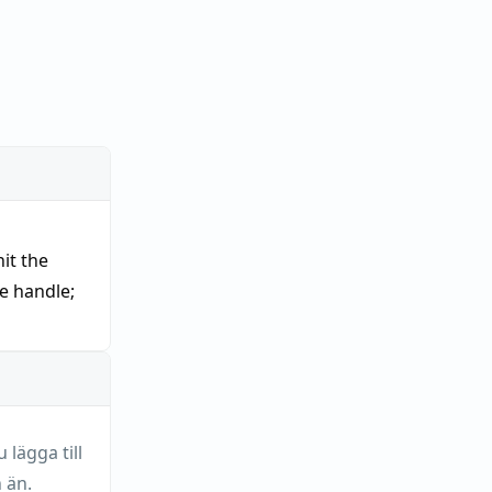
hit the
he handle
;
lägga till
 än.