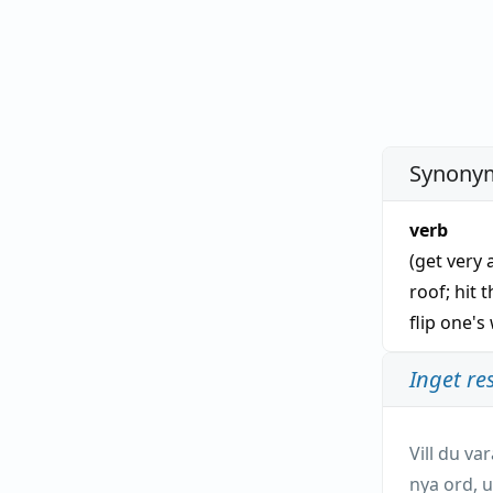
Synonym
verb
(get very 
roof
;
hit t
flip one's
Inget re
Vill du v
nya ord, u