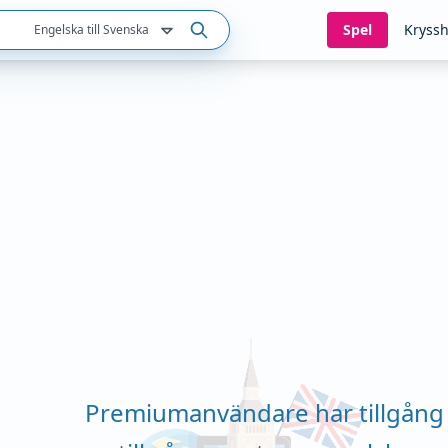
Spel
Kryssh
Engelska till Svenska
Premiumanvändare har tillgång