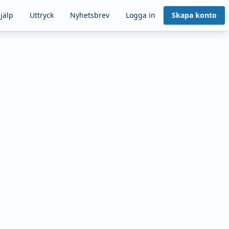
jälp
Uttryck
Nyhetsbrev
Logga in
Skapa konto