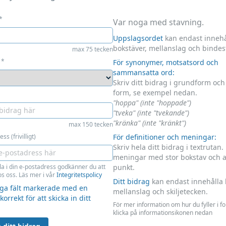
*
Var noga med stavning.
Uppslagsordet
kan endast innehå
bokstäver, mellanslag och bindes
max 75 tecken
*
För synonymer, motsatsord och
sammansatta ord:
Skriv ditt bidrag i grundform oc
form, se exempel nedan.
"hoppa" (inte "hoppade")
"tveka" (inte "tvekande")
"kränka" (inte "kränkt")
max 150 tecken
ss (frivilligt)
För definitioner och meningar:
Skriv hela ditt bidrag i textrutan.
meningar med stor bokstav och 
la i din e-postadress godkänner du att
punkt.
s oss. Läs mer i vår
Integritetspolicy
Ditt bidrag
kan endast innehålla 
liga fält markerade med en
mellanslag och skiljetecken.
 korrekt för att skicka in ditt
För mer information om hur du fyller i f
klicka på informationsikonen nedan