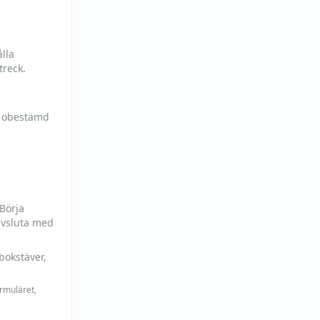
lla
treck.
h obestämd
 Börja
avsluta med
bokstäver,
ormuläret,