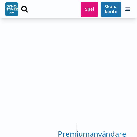
Skapa
Spel
konto
Premiumanvändare