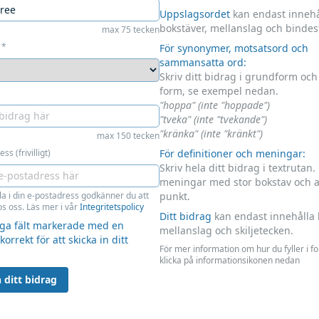
Uppslagsordet
kan endast innehå
bokstäver, mellanslag och bindes
max 75 tecken
*
För synonymer, motsatsord och
sammansatta ord:
Skriv ditt bidrag i grundform oc
form, se exempel nedan.
"hoppa" (inte "hoppade")
"tveka" (inte "tvekande")
"kränka" (inte "kränkt")
max 150 tecken
ss (frivilligt)
För definitioner och meningar:
Skriv hela ditt bidrag i textrutan.
meningar med stor bokstav och 
la i din e-postadress godkänner du att
punkt.
s oss. Läs mer i vår
Integritetspolicy
Ditt bidrag
kan endast innehålla 
liga fält markerade med en
mellanslag och skiljetecken.
 korrekt för att skicka in ditt
För mer information om hur du fyller i f
klicka på informationsikonen nedan
 ditt bidrag