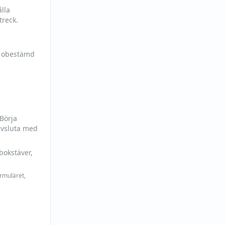
lla
treck.
h obestämd
 Börja
avsluta med
bokstäver,
ormuläret,