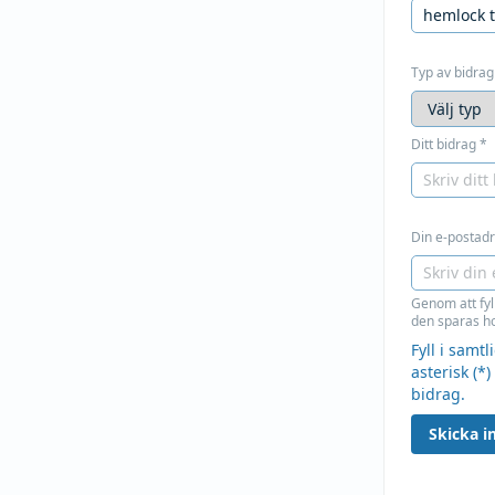
Typ av bidrag
Ditt bidrag
*
Din e-postadre
Genom att fyl
den sparas ho
Fyll i samt
asterisk (*)
bidrag.
Skicka in