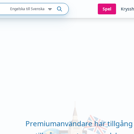
Spel
Kryssh
Engelska till Svenska
Premiumanvändare har tillgång