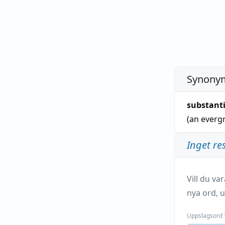
Synonym
substant
(an everg
Inget re
Vill du v
nya ord, u
Uppslagsord