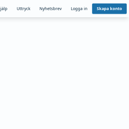
jälp
Uttryck
Nyhetsbrev
Logga in
Skapa konto