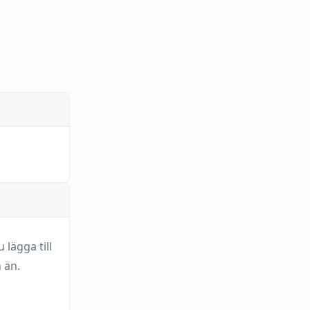
lägga till
 än.