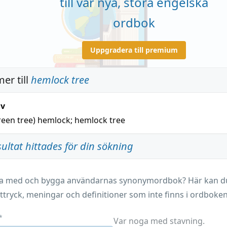
till vår nya, stora engelska
ordbok
Uppgradera till premium
er till
hemlock tree
iv
reen tree)
hemlock
;
hemlock tree
sultat hittades för din sökning
ara med och bygga användarnas synonymordbok? Här kan du 
ttryck, meningar och definitioner som inte finns i ordboken
*
Var noga med stavning.