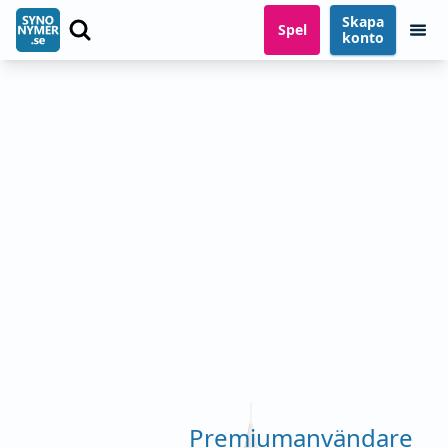
Skapa
Spel
konto
Premiumanvändare