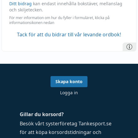
Ditt bidrag
kan endast innehålla bokstäver, mellanslag
och skiljetecken.
För mer information om hur du fyller i formuläret, klicka på
informationsikonen nedan
Tack för att du bidrar till vår levande ordbok!
Skapa konto
Logga in
Gillar du korsord?
Besök vårt systerföretag
Tankesport.se
för att köpa
korsordstidningar
och