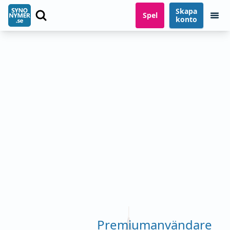
Skapa
Spel
konto
Premiumanvändare