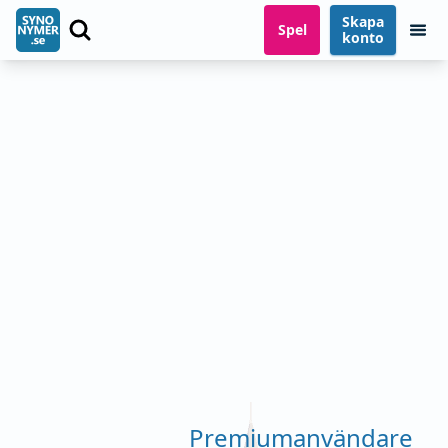
Skapa
Spel
konto
Premiumanvändare