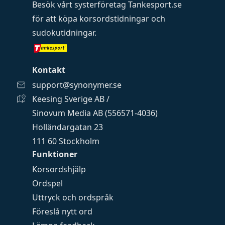
Besök vårt systerföretag
Tankesport.se
för att köpa
korsordstidningar
och
sudokutidningar
.
Kontakt
support@synonymer.se
Keesing Sverige AB /
Sinovum Media AB (556571-4036)
Holländargatan 23
111 60 Stockholm
Funktioner
Korsordshjälp
Ordspel
Uttryck och ordspråk
Föreslå nytt ord