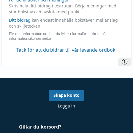
Skriv hela ditt bidrag i textrutan. Börja meningar med
stor bokstav och avsluta med punkt.
Ditt bidrag
kan endast innehålla bokstäver, mellanslag
och skiljetecken.
För mer information om hur du fyller i formuläret, klicka på
informationsikonen nedan
Tack för att du bidrar till vår levande ordbok!
Skapa konto
Logga in
Gillar du korsord?