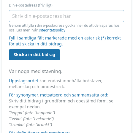
Din e-postadress (frivilligt)
Genom att fylla i din e-postadress godkänner du att den sparas hos
oss. Läs mer i vår
Integritetspolicy
Fyll i samtliga fält markerade med en asterisk (*) korrekt
för att skicka in ditt bidrag.
Skicka in ditt bidrag
Var noga med stavning.
Uppslagsordet
kan endast innehålla bokstäver,
mellanslag och bindestreck.
För synonymer, motsatsord och sammansatta ord:
Skriv ditt bidrag i grundform och obestämd form, se
exempel nedan.
"hoppa" (inte "hoppade")
"tveka" (inte "tvekande")
"kränka" (inte "kränkt")
För definitioner och meningar: