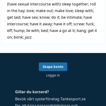
(have sexual intercourse with)
sleep together
;
roll
in the hay
;
love
;
make out
;
make love
;
sleep with
;
get laid
;
have sex
;
know
;
do it
;
be intimate
;
have
intercourse
;
have it away
;
have it off
;
screw
;
fuck
;
eff
;
hump
;
lie with
;
bed
;
have a go at it
;
bang
;
get it
on
;
bonk
;
jazz
Skapa konto
Logga in
Gillar du korsord?
Besök vårt systerföretag
Tankesport.se
för att köpa
korsordstidningar
och