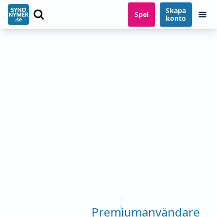
Skapa
Spel
konto
Premiumanvändare