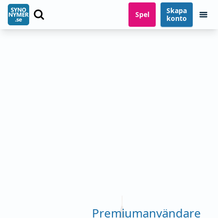
Skapa
Spel
konto
Premiumanvändare