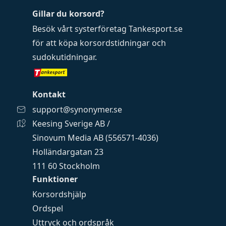
Gillar du korsord?
Besök vårt systerföretag
Tankesport.se
för att köpa
korsordstidningar
och
sudokutidningar
.
Kontakt
support@synonymer.se
Keesing Sverige AB /
Sinovum Media AB (556571-4036)
Holländargatan 23
111 60 Stockholm
Funktioner
Korsordshjälp
Ordspel
Uttryck och ordspråk